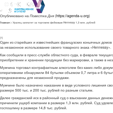
Опубликовано на
Повестка Дня
(
https://agenda-u.org
)
Главная
> Уралец заплатит за торговлю фейковым Hennessy 1,3 млн. рублей
[1]
Один из старейших и известнейших французских коньячных домов «
за незаконное использование своего товарного знака «Hennessy».
Как сообщили в пресс-службе областного суда, в феврале текущег
приобретении и хранении продукции без маркировки, а также в нез
Мужчина торговал контрафактным алкоголем без каких-либо доку
оперативники обнаружили 84 бутылки объемом 0,7 литра и 6 буты
предназначены для незаконной продажи.
Мужчине было назначено наказание в виде условного лишения своб
размере 500 тыс. и 200 тыс. рублей по разным статьям.
Далее гражданский иск в районный суд о взыскании данных денежн
причинили ущерб компании в размере 1,3 млн. рублей. Суд удовле
госпошлину в размере 14,8 тыс. рублей.