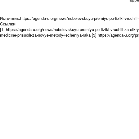
Источник:
https://agenda-u.org/news/nobelevskuyu-premiyu-po-fiziki-vruchili-z
Ссылки
[1] https://agenda-u.org/news/nobelevskuyu-premiyu-po-fiziki-vruchili-za-otkryt
medicine-prisudili-za-novye-metody-lecheniya-raka
[3] https://agenda-u.org/p