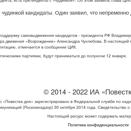
идента, есть претенденты с «чудинкой». Об этом заявила глава Ц
с чудинкой кандидаты. Один заявил, что непременно
 поддержку самовыдвижения кандидатов - президента РФ Владимир
ра движения «Возрождение» Александра Чухлебова. В настоящий 
агитацию, отмечается в сообщении ЦИК.
итическими партиями, будут приниматься до полуночи 12 января.
© 2014 - 2022 ИА «Повест
 «Повестка дня» зарегистрировано в Федеральной службе по надз
ммуникаций (Роскомнадзор) 30 октября 2014 года. Свидетельство
Настоящий ресурс может содержать мате
Политика конфиденциальности