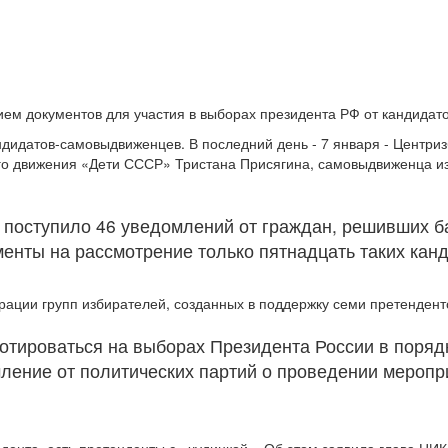
ем документов для участия в выборах президента РФ от кандидато
ндидатов-самовыдвиженцев. В последний день - 7 января - Центри
ного движения «Дети СССР» Тристана Присягина, самовыдвиженца 
 поступило 46 уведомлений от граждан, решивших б
енты на рассмотрение только пятнадцать таких канд
трации групп избирателей, созданных в поддержку семи претенден
отироваться на выборах Президента России в поряд
ление от политических партий о проведении меропр