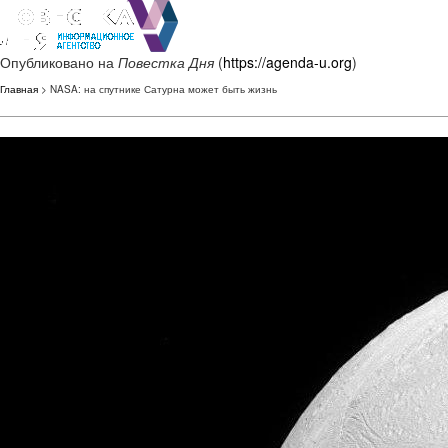
Опубликовано на
Повестка Дня
(
https://agenda-u.org
)
Главная
> NASA: на спутнике Сатурна может быть жизнь