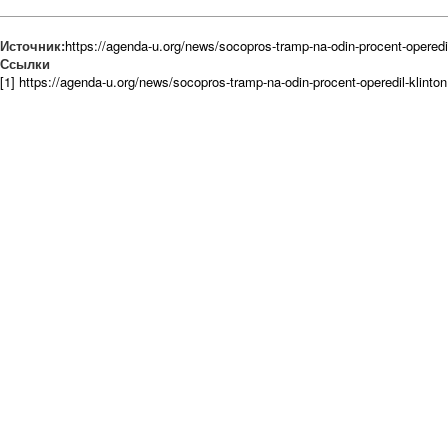
Источник:
https://agenda-u.org/news/socopros-tramp-na-odin-procent-operedil
Ссылки
[1] https://agenda-u.org/news/socopros-tramp-na-odin-procent-operedil-klinton