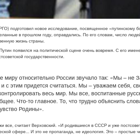
РГО) подготовил новое исследование, посвященное «путинскому б
деланные в прошлом году, оправдались. По его словам, число люд
твенную жизнь страны.
Путин появился на политической сцене очень вовремя. С его имен
тсоветской государственности.
е миру относительно России звучало так: «Мы – не З
 и с этим придется считаться. Мы – уважаем себя, св
онтролировать весь мир. Мы все, воспитанные русск
общее. Что-то главное. То, что трудно объяснить сл
чувство Родины».
и все, считает Верховский. «И родившиеся в СССР и уже постсовет
ой сфере... И это не пропаганда, не идеология. Это – простые че