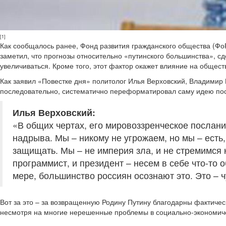
[1]
Как сообщалось ранее, Фонд развития гражданского общества (Фо
заметил, что прогнозы относительно «путинского большинства», с
увеличиваться. Кроме того, этот фактор окажет влияние на общес
Как заявил «Повестке дня» политолог Илья Верховский, Владимир 
последовательно, систематично переформатировал саму идею пос
Илья Верховский:
«В общих чертах, его мировоззренческое послани
надрыва. Мы – никому не угрожаем, но мы – есть,
защищать. Мы – не империя зла, и не стремимся к
программист, и президент – несем в себе что-то 
мере, большинство россиян осознают это. Это – 
Вот за это – за возвращенную Родину Путину благодарны фактическ
несмотря на многие нерешенные проблемы в социально-экономическ