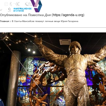
Опубликовано на
Повестка Дня
(
https://agenda-u.org
)
Главная
> В Ханты-Мансийске покажут личные вещи Юрия Гагарина