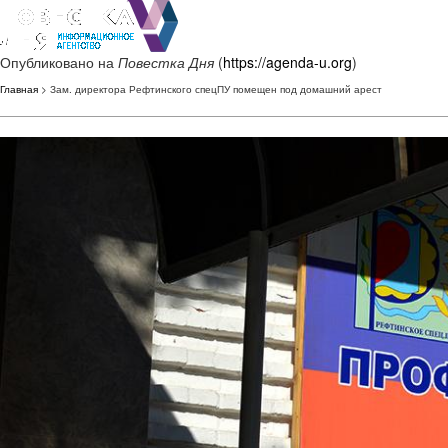
Опубликовано на
Повестка Дня
(
https://agenda-u.org
)
Главная
> Зам. директора Рефтинского спецПУ помещен под домашний арест