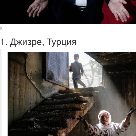
[1]
1. Джизре, Турция