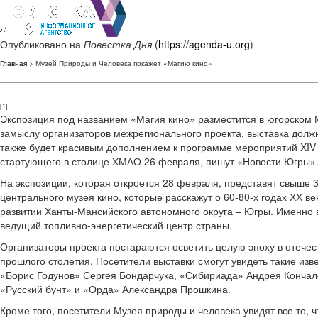
Опубликовано на
Повестка Дня
(
https://agenda-u.org
)
Главная
> Музей Природы и Человека покажет «Магию кино»
[1]
Экспозиция под названием «Магия кино» разместится в югорском М
замыслу организаторов межрегионального проекта, выставка должна
также будет красивым дополнением к программе мероприятий XIV
стартующего в столице ХМАО 26 февраля, пишут «Новости Югры»
На экспозиции, которая откроется 28 февраля, представят свыше 
центрального музея кино, которые расскажут о 60-80-х годах ХХ в
развитии Ханты-Мансийского автономного округа – Югры. Именно в
ведущий топливно-энергетический центр страны.
Организаторы проекта постараются осветить целую эпоху в отече
прошлого столетия. Посетители выставки смогут увидеть такие изв
«Борис Годунов» Сергея Бондарчука, «Сибириада» Андрея Кончал
«Русский бунт» и «Орда» Александра Прошкина.
Кроме того, посетители Музея природы и человека увидят все то,