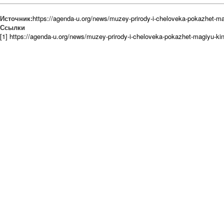
Источник:
https://agenda-u.org/news/muzey-prirody-i-cheloveka-pokazhet-ma
Ссылки
[1] https://agenda-u.org/news/muzey-prirody-i-cheloveka-pokazhet-magiyu-ki