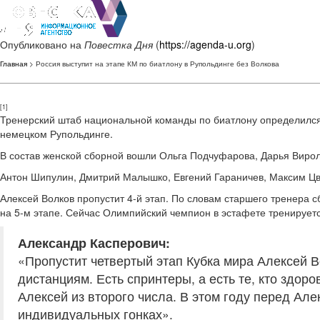
Опубликовано на
Повестка Дня
(
https://agenda-u.org
)
Главная
> Россия выступит на этапе КМ по биатлону в Рупольдинге без Волкова
[1]
Тренерский штаб национальной команды по биатлону определился с
немецком Рупольдинге.
В состав женской сборной вошли Ольга Подчуфарова, Дарья Виро
Антон Шипулин, Дмитрий Малышко, Евгений Гараничев, Максим Цве
Алексей Волков пропустит 4-й этап. По словам старшего тренера 
на 5-м этапе. Сейчас Олимпийский чемпион в эстафете тренирует
Александр Касперович:
«Пропустит четвертый этап Кубка мира Алексей 
дистанциям. Есть спринтеры, а есть те, кто здор
Алексей из второго числа. В этом году перед Але
индивидуальных гонках».