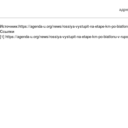
адре
Источник:
https://agenda-u.org/news/rossiya-vystupit-na-etape-km-po-biatlo
Ссылки
[1] https://agenda-u.org/news/rossiya-vystupit-na-etape-km-po-biatlonu-v-rup