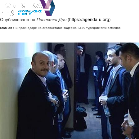
Опубликовано на
Повестка Дня
(
https://agenda-u.org
)
Главная
> В Краснодаре на агровыставке задержаны 39 турецких бизнесменов