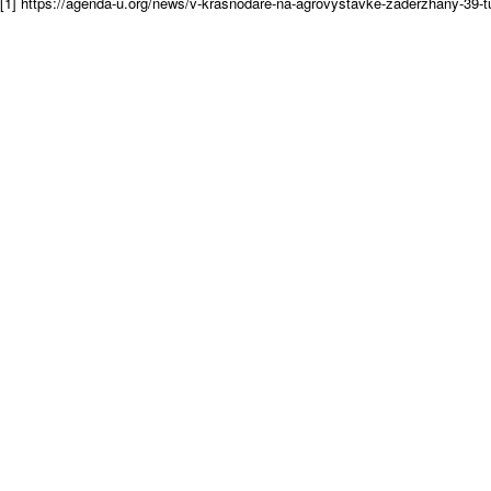
[1] https://agenda-u.org/news/v-krasnodare-na-agrovystavke-zaderzhany-39-