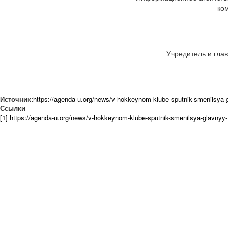
ко
Учредитель и глав
Источник:
https://agenda-u.org/news/v-hokkeynom-klube-sputnik-smenilsya-g
Ссылки
[1] https://agenda-u.org/news/v-hokkeynom-klube-sputnik-smenilsya-glavnyy-