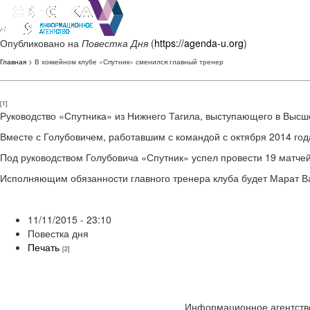
Опубликовано на
Повестка Дня
(
https://agenda-u.org
)
Главная
> В хоккейном клубе «Спутник» сменился главный тренер
[1]
Руководство «Спутника» из Нижнего Тагила, выступающего в Высше
Вместе с Голубовичем, работавшим с командой с октября 2014 го
Под руководством Голубовича «Спутник» успел провести 19 матчей
Исполняющим обязанности главного тренера клуба будет Марат В
11/11/2015 - 23:10
Повестка дня
Печать
[2]
Информационное агентство