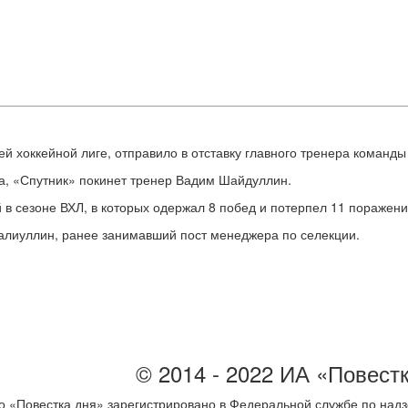
й хоккейной лиге, отправило в отставку главного тренера команд
да, «Спутник» покинет тренер Вадим Шайдуллин.
 в сезоне ВХЛ, в которых одержал 8 побед и потерпел 11 поражени
алиуллин, ранее занимавший пост менеджера по селекции.
© 2014 - 2022 ИА «Повест
 «Повестка дня» зарегистрировано в Федеральной службе по надз