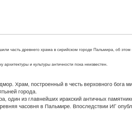
шили часть древнего храма в сирийском городе Пальмира, об этом
у архитектуры и культуры античности пока неизвестен.
адмор. Храм, построенный в честь верховного бога 
ятыней города.
тра, один из главнейших иракский античных памятн
древняя часовня в Пальмире. Впоследствии ИГ опуб