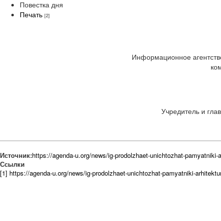
Повестка дня
Печать
[2]
Информационное агентство
ко
Учредитель и глав
Источник:
https://agenda-u.org/news/ig-prodolzhaet-unichtozhat-pamyatniki-a
Ссылки
[1] https://agenda-u.org/news/ig-prodolzhaet-unichtozhat-pamyatniki-arhitektu