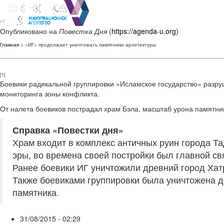
Опубликовано на
Повестка Дня
(
https://agenda-u.org
)
Главная
> «ИГ» продолжает уничтожать памятники архитектуры
[1]
Боевики радикальной группировки «Исламское государство» разру
мониторинга зоны конфликта.
От налета боевиков пострадал храм Бэла, масштаб урона памятник
Справка «Повестки дня»
Храм входит в комплекс античных руин города Т
эры, во времена своей постройки был главной св
Ранее боевики ИГ уничтожили древний город Ха
Также боевиками группировки была уничтожена 
памятника.
31/08/2015 - 02:29