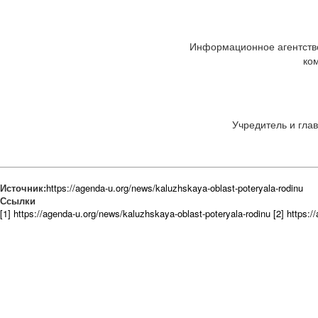
Информационное агентство
ко
Учредитель и глав
Источник:
https://agenda-u.org/news/kaluzhskaya-oblast-poteryala-rodinu
Ссылки
[1] https://agenda-u.org/news/kaluzhskaya-oblast-poteryala-rodinu
[2] https:/