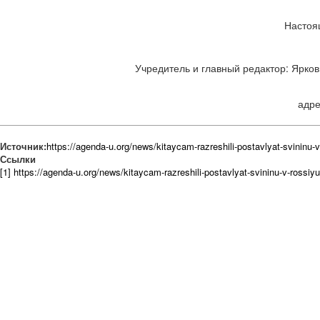
Настоя
Учредитель и главный редактор: Ярков 
адре
Источник:
https://agenda-u.org/news/kitaycam-razreshili-postavlyat-svininu-v
Ссылки
[1] https://agenda-u.org/news/kitaycam-razreshili-postavlyat-svininu-v-rossiyu