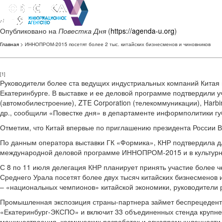
Опубликовано на
Повестка Дня
(
https://agenda-u.org
)
Главная
> ИННОПРОМ-2015 посетят более 2 тыс. китайских бизнесменов и чиновников
[1]
Руководители более ста ведущих индустриальных компаний Кит
Екатеринбурге. В выставке и ее деловой программе подтвердили учас
(автомобилестроение), ZTE Corporation (телекоммуникации), Harbi
др., сообщили «Повестке дня» в департаменте информполитики гу
Отметим, что Китай впервые по приглашению президента России
По данным оператора выставки ГК «Формика», КНР подтвердила дл
международной деловой программе ИННОПРОМ-2015 и в культурн
С 8 по 11 июля делегация КНР планирует принять участие более че
Среднего Урала посетят более двух тысяч китайских бизнесменов
– «национальных чемпионов» китайской экономики, руководители 
Промышленная экспозиция страны-партнера займет беспрецедентн
«Екатеринбург-ЭКСПО» и включит 33 объединенных стенда крупне
машиностроения, космических разработок и авиапромышленности, 